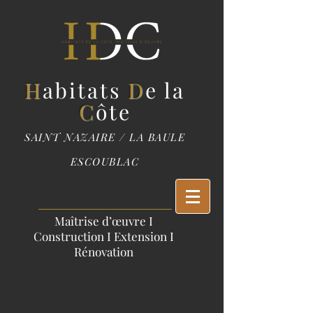
H
abitats
D
e
la
C
ôte
SAINT NAZAIRE / LA BAULE
ESCOUBLAC
Maîtrise d’œuvre I
Construction I Extension I
Rénovation