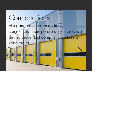
Concertations
Hangars, bâtiments industriels,
commerces, nous pouvons vous proposer
des solutions "tout compris" adaptées à
votre projet.
© 2017 par HDC
HDC Habitats de la côte | 21 rue Albert de